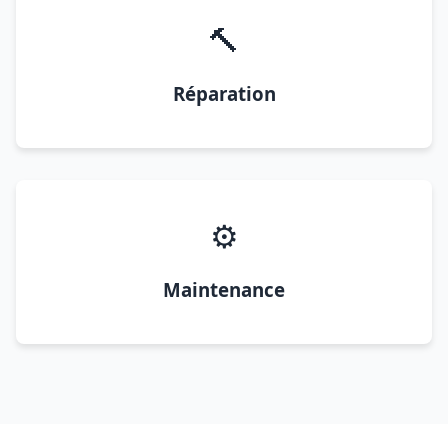
🔨
Réparation
⚙️
Maintenance