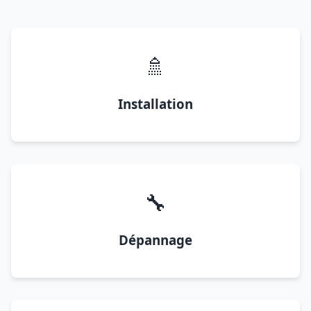
🚿
Installation
🔧
Dépannage