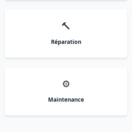
🔨
Réparation
⚙️
Maintenance