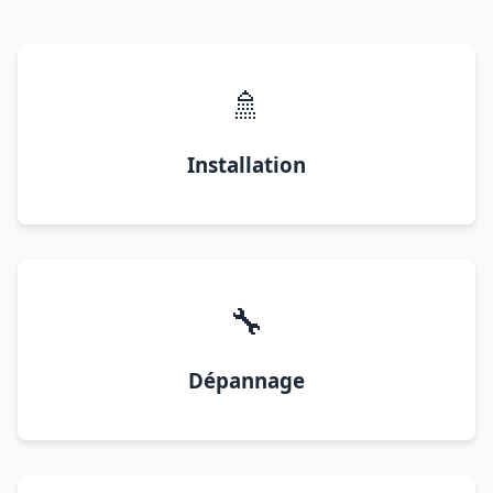
🚿
Installation
🔧
Dépannage