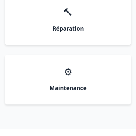
🔨
Réparation
⚙️
Maintenance