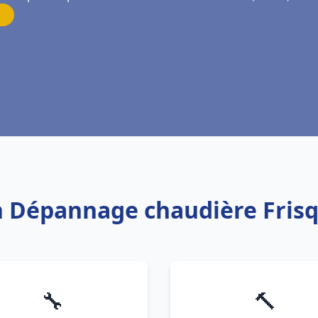
ion Dépannage chaudière Fris
🔧
🔨