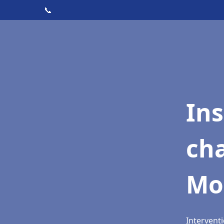
📞
In
cha
Mo
Intervent