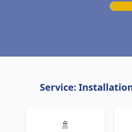
Service: Installat
🚿