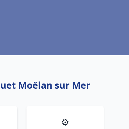
quet Moëlan sur Mer
⚙️