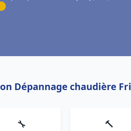
ation Dépannage chaudière Fr
🔧
🔨