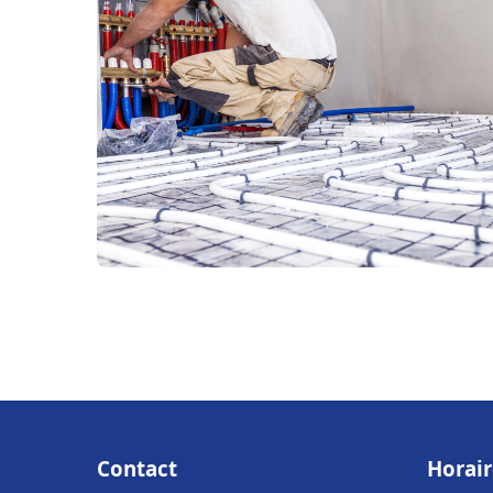
Contact
Horair