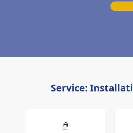
Service: Install
🚿