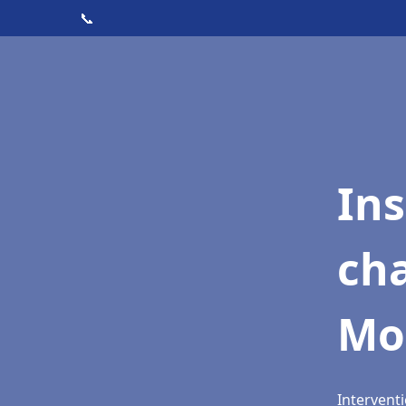
📞
In
cha
Mo
Interventi