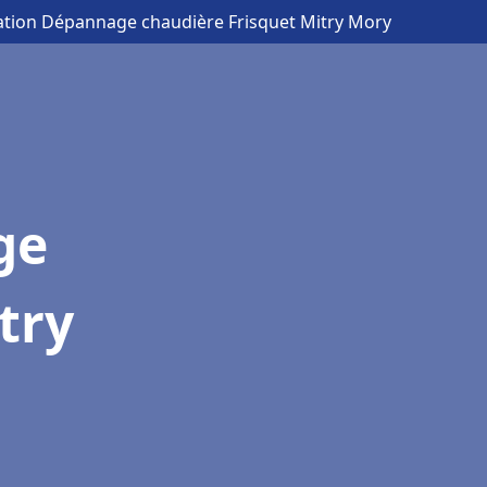
lation Dépannage chaudière Frisquet Mitry Mory
ge
try