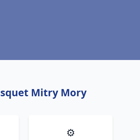
isquet Mitry Mory
⚙️