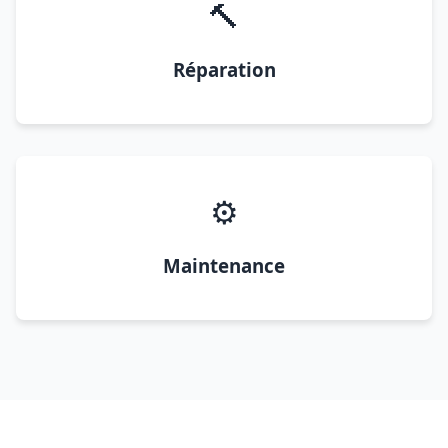
🔨
Réparation
⚙️
Maintenance