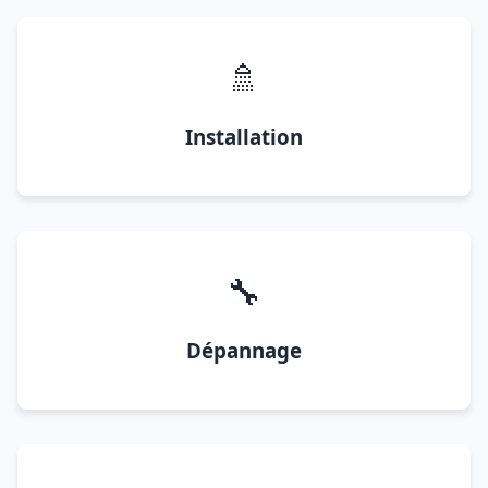
🚿
Installation
🔧
Dépannage