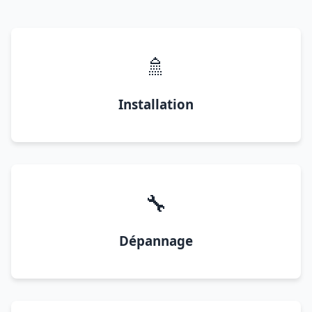
🚿
Installation
🔧
Dépannage