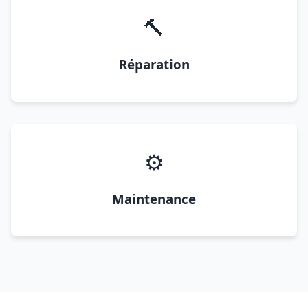
🔨
Réparation
⚙️
Maintenance