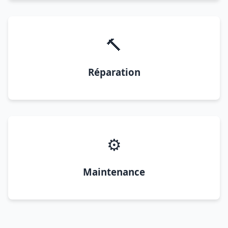
🔨
Réparation
⚙️
Maintenance