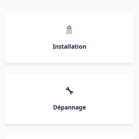
🚿
Installation
🔧
Dépannage