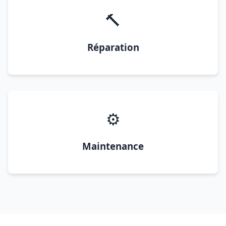
🔨
Réparation
⚙️
Maintenance