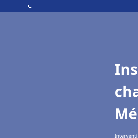
📞
In
cha
Mé
Interventi