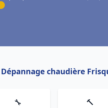
on Dépannage chaudière Frisq
🔧
🔨