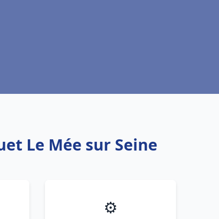
uet Le Mée sur Seine
⚙️