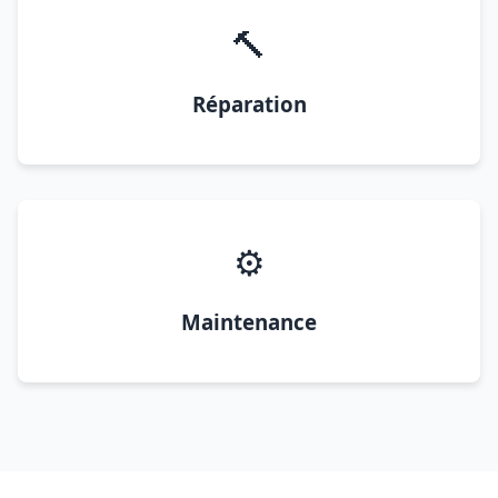
🔨
Réparation
⚙️
Maintenance