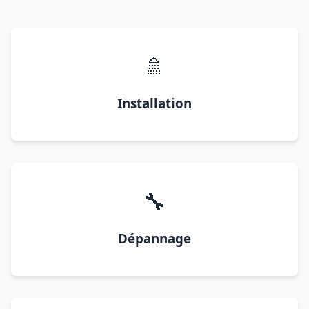
🚿
Installation
🔧
Dépannage