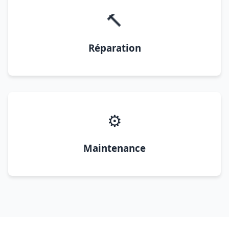
🔨
Réparation
⚙️
Maintenance