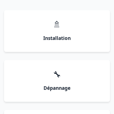
🚿
Installation
🔧
Dépannage