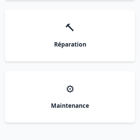
🔨
Réparation
⚙️
Maintenance