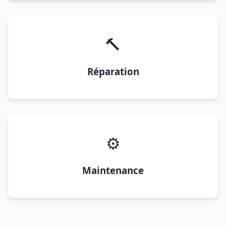
🔨
Réparation
⚙️
Maintenance