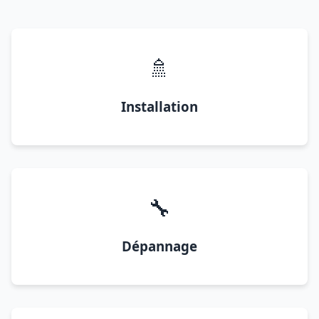
🚿
Installation
🔧
Dépannage