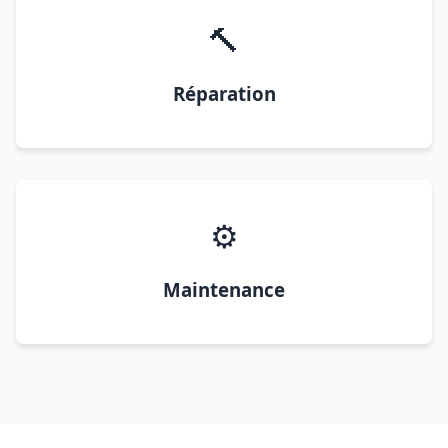
🔨
Réparation
⚙️
Maintenance