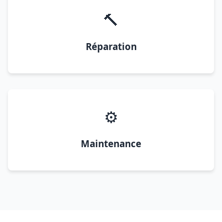
🔨
Réparation
⚙️
Maintenance