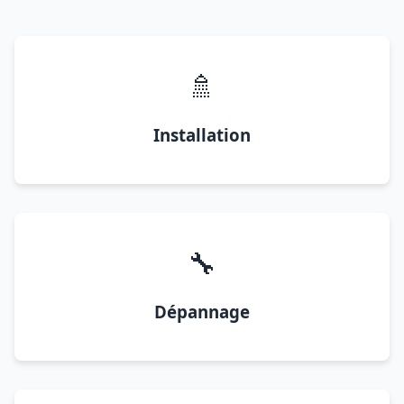
🚿
Installation
🔧
Dépannage