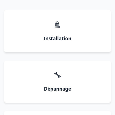
🚿
Installation
🔧
Dépannage