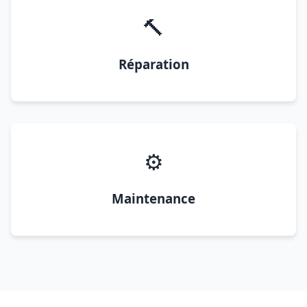
🔨
Réparation
⚙️
Maintenance