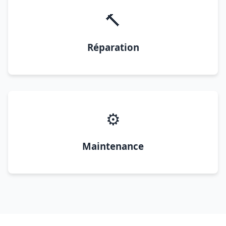
🔨
Réparation
⚙️
Maintenance