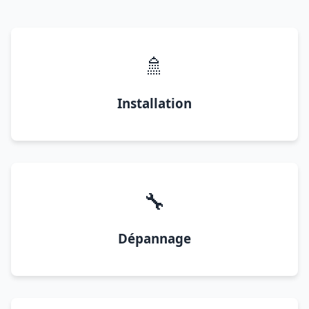
🚿
Installation
🔧
Dépannage