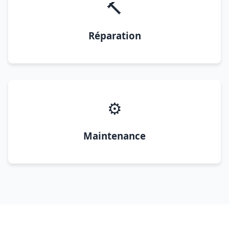
🔨
Réparation
⚙️
Maintenance