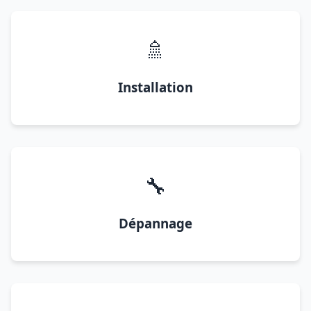
🚿
Installation
🔧
Dépannage