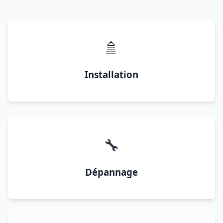
🚿
Installation
🔧
Dépannage