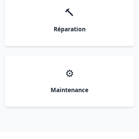
🔨
Réparation
⚙️
Maintenance