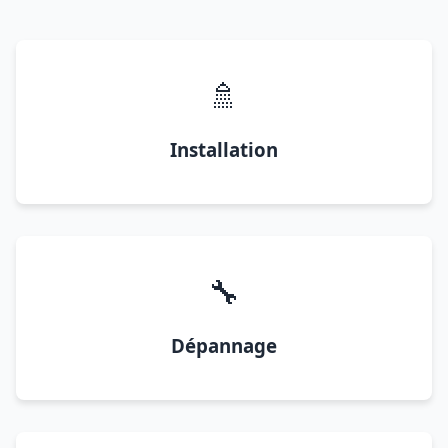
🚿
Installation
🔧
Dépannage