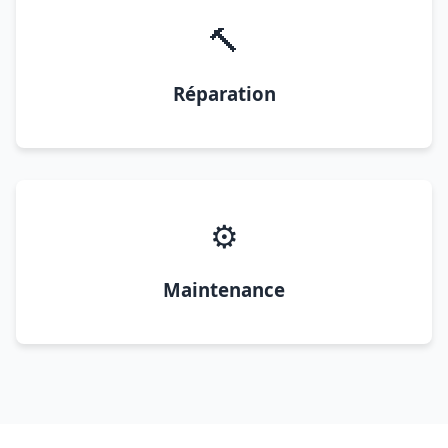
🔨
Réparation
⚙️
Maintenance