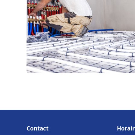
Contact
Horair