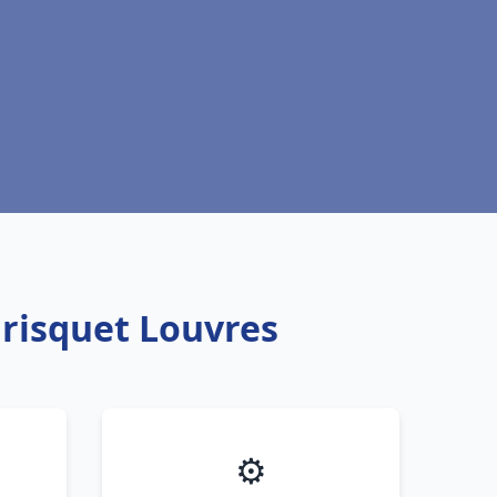
Frisquet Louvres
⚙️