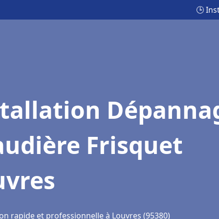
🕒 Ins
stallation Dépanna
udière Frisquet
uvres
on rapide et professionnelle à Louvres (95380)