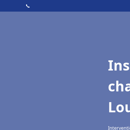
📞
In
cha
Lo
Interventi