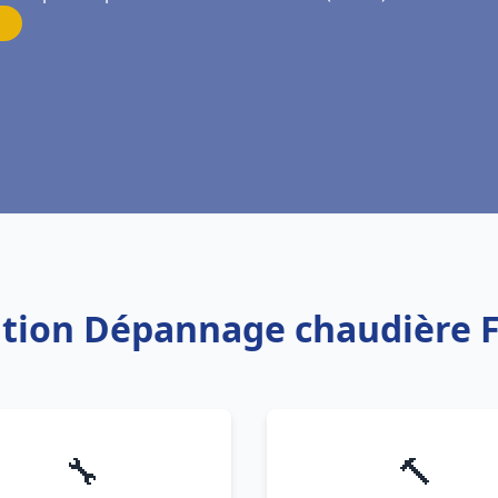
lation Dépannage chaudière 
🔧
🔨