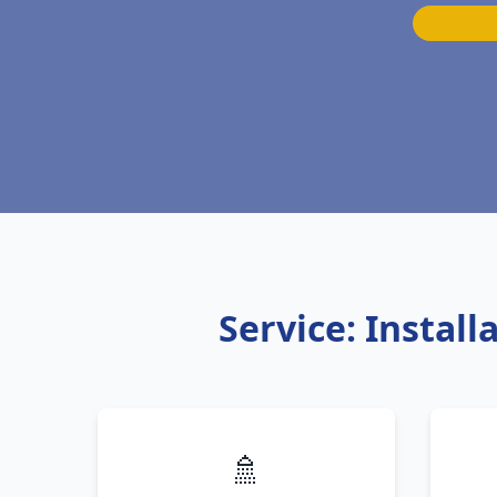
Service: Instal
🚿