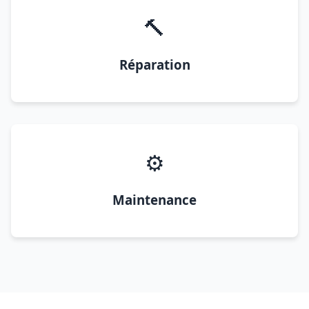
🔨
Réparation
⚙️
Maintenance