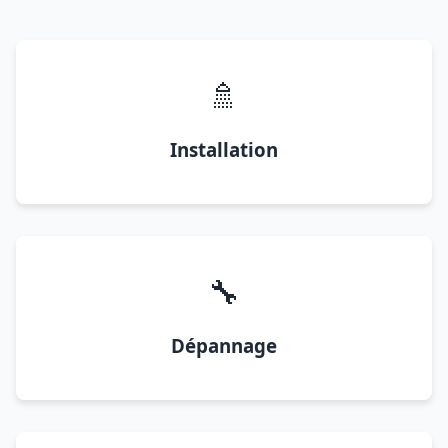
🚿
Installation
🔧
Dépannage