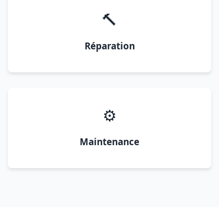
🔨
Réparation
⚙️
Maintenance