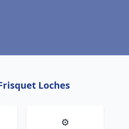
Frisquet Loches
⚙️