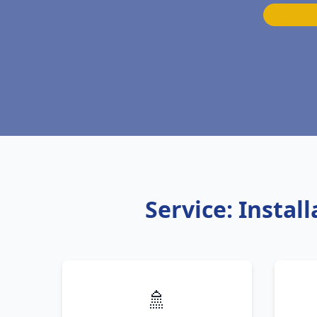
Service: Insta
🚿