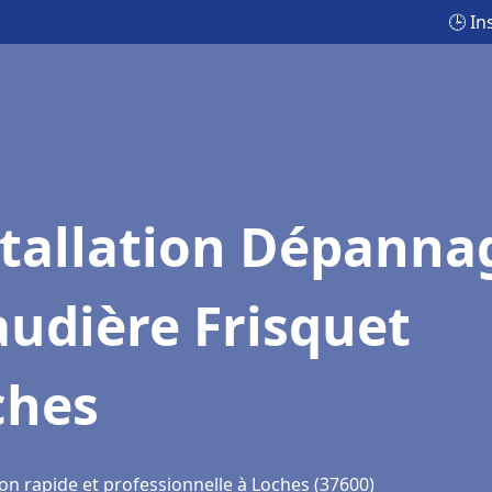
🕒 In
stallation Dépanna
udière Frisquet
ches
on rapide et professionnelle à Loches (37600)