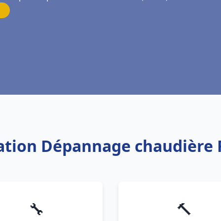
llation Dépannage chaudière 
🔧
🔨