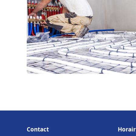
Contact
Horair