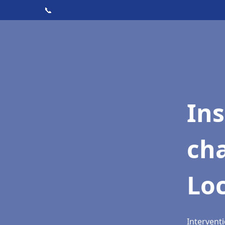
📞
In
cha
Lo
Interventi