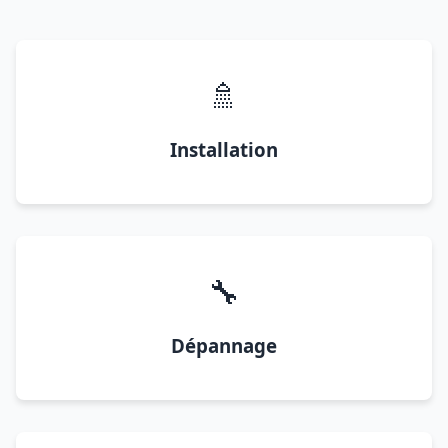
🚿
Installation
🔧
Dépannage