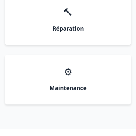
🔨
Réparation
⚙️
Maintenance