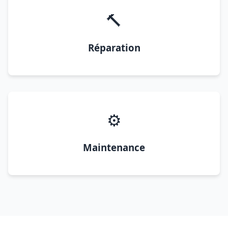
🔨
Réparation
⚙️
Maintenance