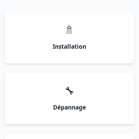
🚿
Installation
🔧
Dépannage