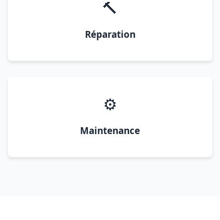
🔨
Réparation
⚙️
Maintenance