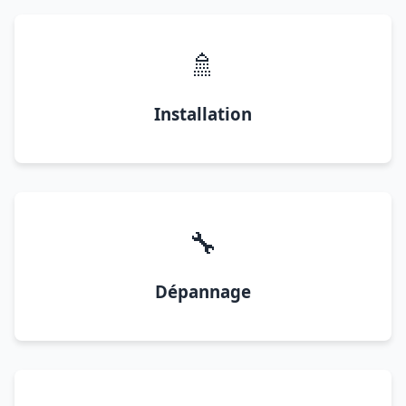
🚿
Installation
🔧
Dépannage