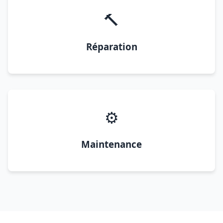
🔨
Réparation
⚙️
Maintenance