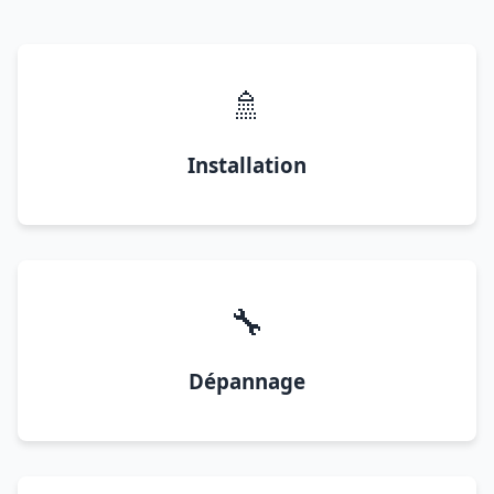
🚿
Installation
🔧
Dépannage