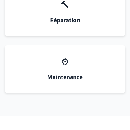
🔨
Réparation
⚙️
Maintenance