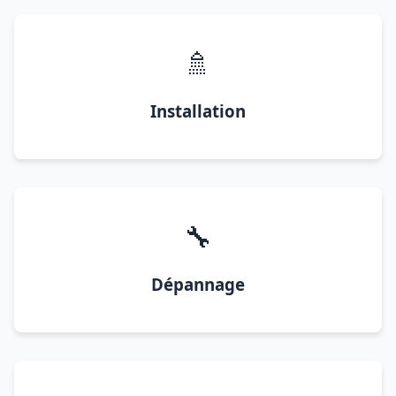
🚿
Installation
🔧
Dépannage