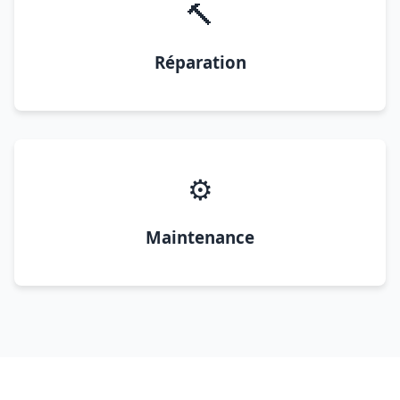
🔨
Réparation
⚙️
Maintenance