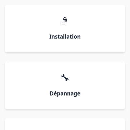
🚿
Installation
🔧
Dépannage