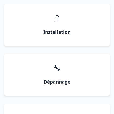
🚿
Installation
🔧
Dépannage