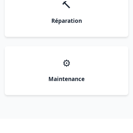
🔨
Réparation
⚙️
Maintenance