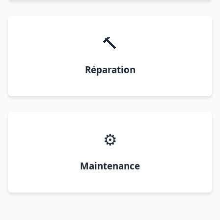
🔨
Réparation
⚙️
Maintenance