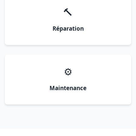
🔨
Réparation
⚙️
Maintenance