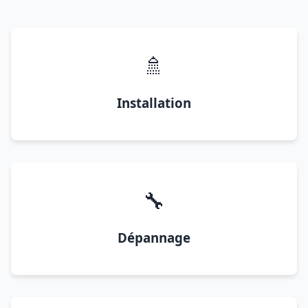
🚿
Installation
🔧
Dépannage