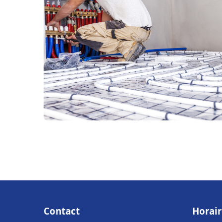
Contact
Horair