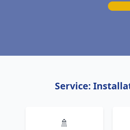
Service: Instal
🚿