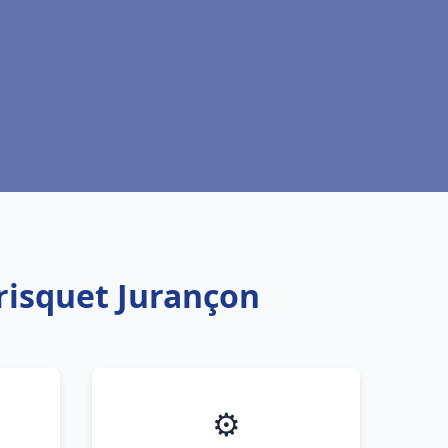
risquet Jurançon
⚙️