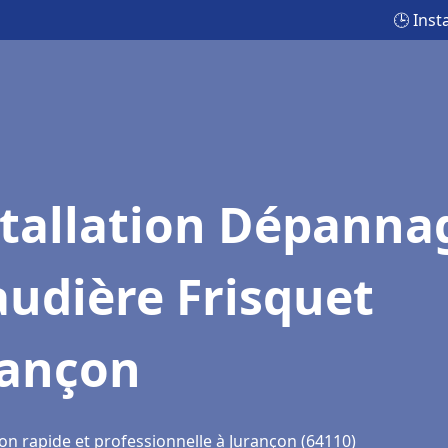
🕒 Inst
stallation Dépanna
udière Frisquet
rançon
on rapide et professionnelle à Jurançon (64110)