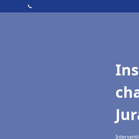
📞
In
cha
Ju
Interventi