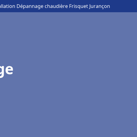
allation Dépannage chaudière Frisquet Jurançon
ge