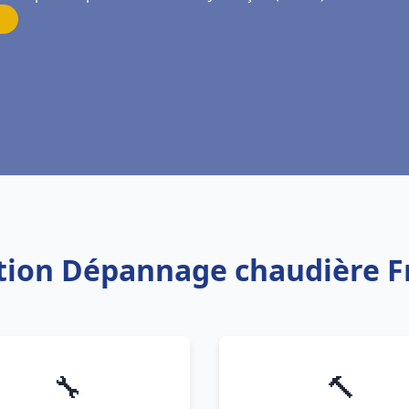
lation Dépannage chaudière F
🔧
🔨