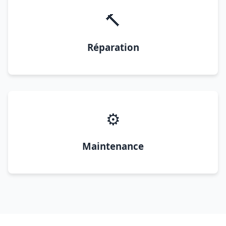
🔨
Réparation
⚙️
Maintenance