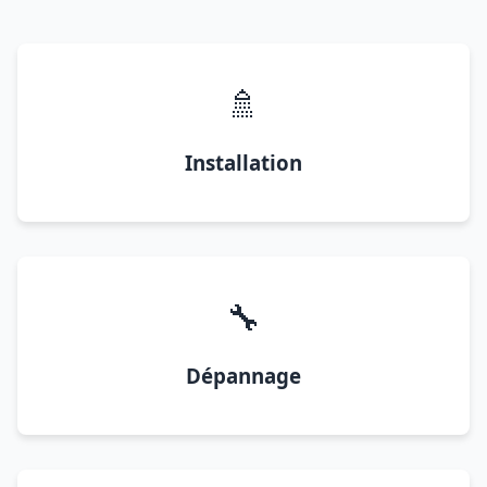
🚿
Installation
🔧
Dépannage