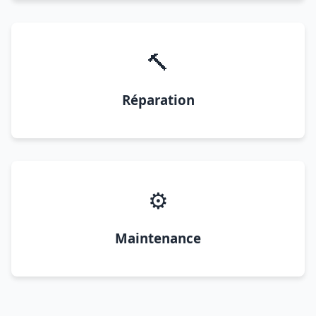
🔨
Réparation
⚙️
Maintenance