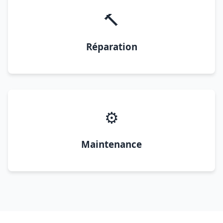
🔨
Réparation
⚙️
Maintenance