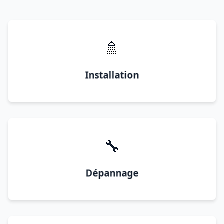
🚿
Installation
🔧
Dépannage