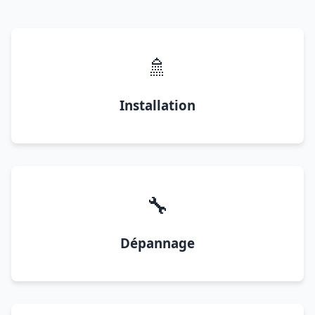
🚿
Installation
🔧
Dépannage