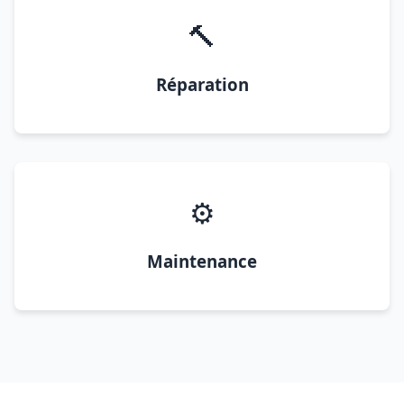
🔨
Réparation
⚙️
Maintenance