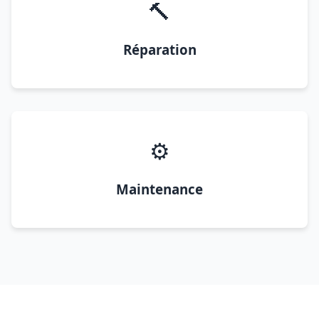
🔨
Réparation
⚙️
Maintenance