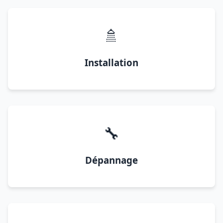
🚿
Installation
🔧
Dépannage