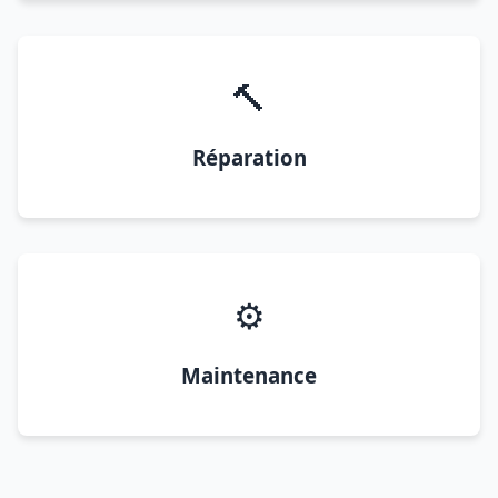
🔨
Réparation
⚙️
Maintenance