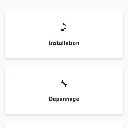
🚿
Installation
🔧
Dépannage