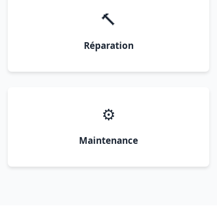
🔨
Réparation
⚙️
Maintenance