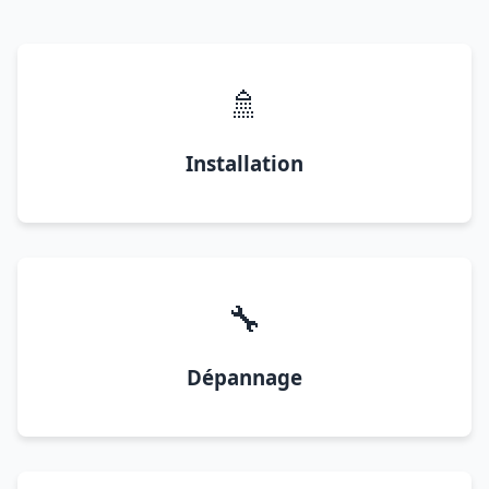
🚿
Installation
🔧
Dépannage