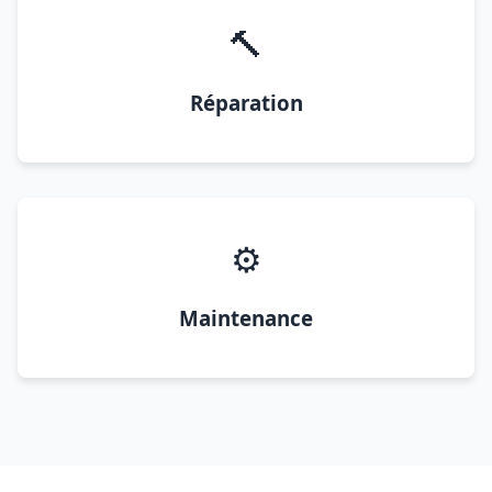
🔨
Réparation
⚙️
Maintenance