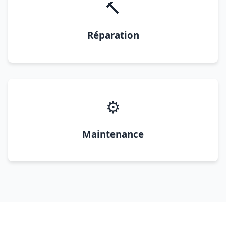
🔨
Réparation
⚙️
Maintenance