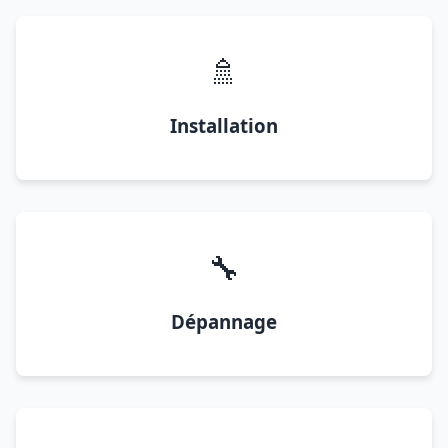
🚿
Installation
🔧
Dépannage