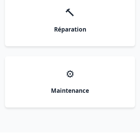
🔨
Réparation
⚙️
Maintenance