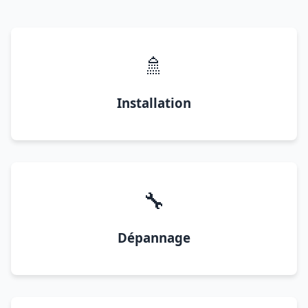
🚿
Installation
🔧
Dépannage