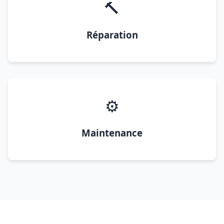
🔨
Réparation
⚙️
Maintenance