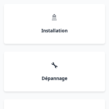
🚿
Installation
🔧
Dépannage