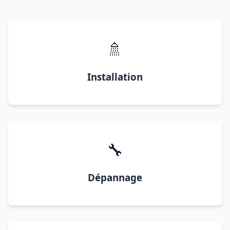
🚿
Installation
🔧
Dépannage