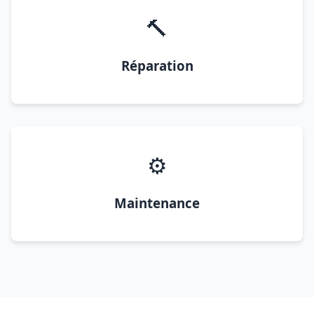
🔨
Réparation
⚙️
Maintenance