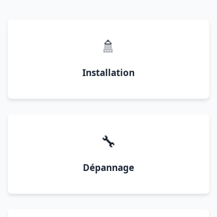
🚿
Installation
🔧
Dépannage