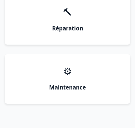
🔨
Réparation
⚙️
Maintenance