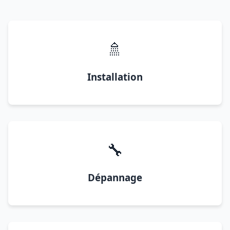
🚿
Installation
🔧
Dépannage