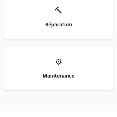
🔨
Réparation
⚙️
Maintenance