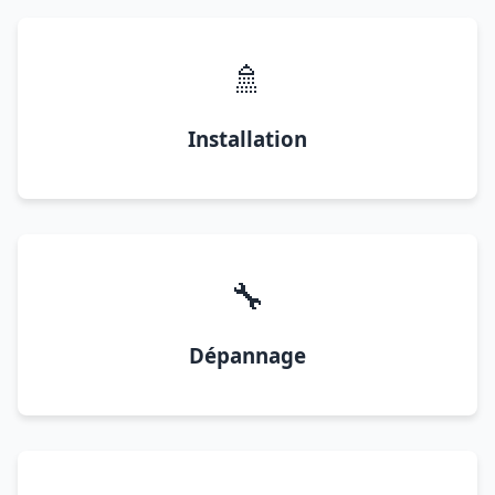
🚿
Installation
🔧
Dépannage