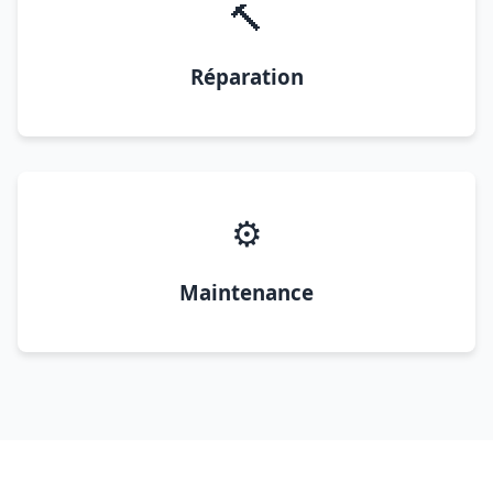
🔨
Réparation
⚙️
Maintenance